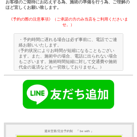
お客様のご期待にお応えする為、施術の準備を行う為、ご理解の
ほど宜しくお願い致します。
《予約の際の注意事項》（ご承諾の方のみ当店をご利用くださいま
せ。）
・予約時間に遅れる場合は必ず事前に、電話でご連
絡お願いいたします。
(予約状況によりお時間が短縮になることもござい
ます。また、施術中の場合、電話に出られない場合
もございます。施術時間短縮に対して交通費や施術
代金の返済なども一切致しておりません。)
・事前連絡が無く、ご予約時間より10分を経過した
時点で、キャンセルとして対応させていただきま
す。
定休日及び、接客ご対応中につき電話に出られない
場合がございます。 その場合は、留守番電話にメッ
セージを残していただくか、予約確認専用メールま
でご連絡をお願い致します。
・お子様連れでのご案内は出来かねます。
⚪︎禁止事項
※当店の施術は美容健康を目的に行うものであり、
週末営業/完全予約制 『 be with 』
医療、治療を目的にしたものではありません。（医