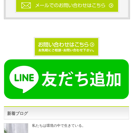
師法・薬事法・柔道整復師・あんまマッサージ指圧
師・鍼灸師等に関する法律に接触しない施術となり
ます）効果を保証しているものではありません。相
談・セミナー等によりご提供させて頂いた助言・内
容については自己責任の範囲でご参考くださいま
せ。これらによるトラブル等について一切対応しか
ねます。
※以下の項目に当てはまる場合、当店での施術は控
えさせていただき施術を中断する場合がございます
事を予め了承いただきますようお願い申し上げます
◉ 心臓病、高血圧、腎臓病、糖尿病、てんかんなど
のご病気の方
◉ 悪性腫瘍、動脈瘤・動脈硬化・静脈瘤のある方
◉ 半年以内に手術をされた方、又は著しく体力が低
下している方
◉ 現在お薬を服用中の方
◉ 伝染性皮膚炎・重度の水虫、皮膚に炎症がある方
◉ 怪我・火傷・打撲・捻挫などの炎症・肉離れをお
こしている方
◉ アレルギーの方
◉ 感染症のある方
新着ブログ
◉ 泥酔されている方
◉ 妊娠中の方
◉ 重度の皮膚疾患、重篤な病気、熱がある方、伝染
私たちは環境の中で生きている。
病の方(風邪も含む)はご遠慮ください。伝染病の場