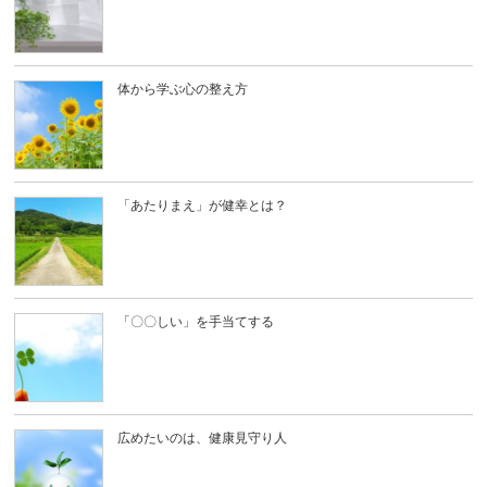
合、主治医の同意が必要となります。
◉ 飲酒をされてのご来店は、固くお断りいたしま
す。
お客様のご期待にお応えする為、施術の準備を行う
為、ご理解のほど宜しくお願い致します。
体から学ぶ心の整え方
「あたりまえ」が健幸とは？
「〇〇しい」を手当てする
広めたいのは、健康見守り人